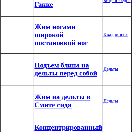
Бицепс бедра
Гакке
Жим ногами
широкой
Квадрицепс
постановкой ног
Подъем блина на
Дельты
дельты перед собой
Жим на дельты в
Дельты
Смите сидя
Концентрированный