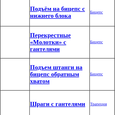
Подъём на бицепс с
Бицепс
нижнего блока
Перекрестные
«Молотки» с
Бицепс
гантелями
Подъем штанги на
бицепс обратным
Бицепс
хватом
Шраги с гантелями
Трапеция