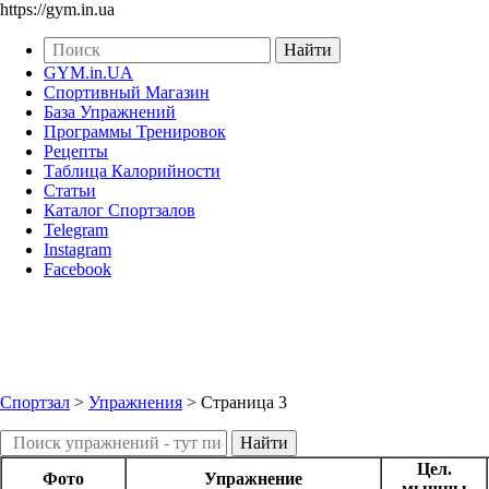
https://gym.in.ua
GYM.in.UA
Спортивный Магазин
База Упражнений
Программы Тренировок
Рецепты
Таблица Калорийности
Статьи
Каталог Спортзалов
Telegram
Instagram
Facebook
Спортзал
>
Упражнения
> Страница 3
Цел.
Фото
Упражнение
мышцы