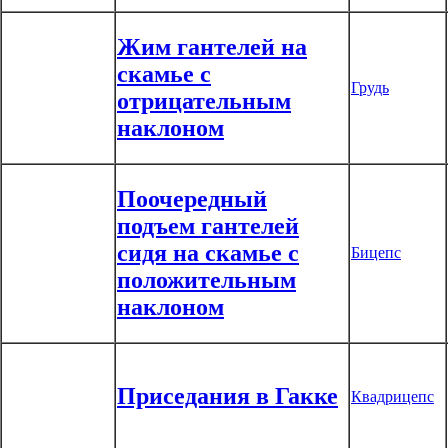
Жим гантелей на
скамье с
Грудь
отрицательным
наклоном
Поочередный
подъем гантелей
сидя на скамье с
Бицепс
положительным
наклоном
Приседания в Гакке
Квадрицепс