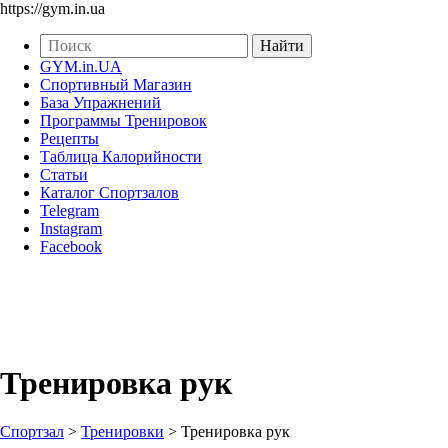
https://gym.in.ua
GYM.in.UA
Спортивный Магазин
База Упражнений
Программы Тренировок
Рецепты
Таблица Калорийности
Статьи
Каталог Спортзалов
Telegram
Instagram
Facebook
Тренировка рук
Спортзал
>
Тренировки
>
Тренировка рук