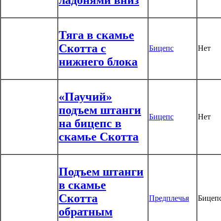
Тяга в скамье
Скотта с
Бицепс
Нет
нижнего блока
«Паучий»
подъем штанги
Бицепс
Нет
на бицепс в
скамье Скотта
Подъем штанги
в скамье
Скотта
Предплечья
Бицеп
обратным