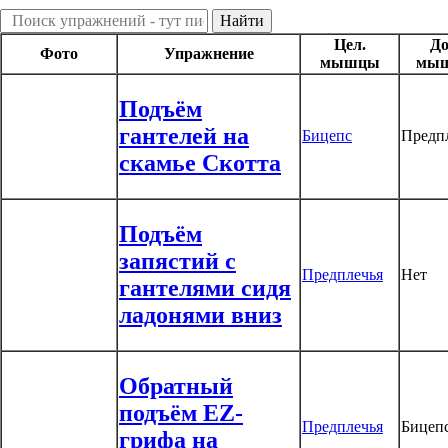
Цел.
До
Фото
Упражнение
мышцы
мы
Подъём
гантелей на
Бицепс
Предп
скамье Скотта
Подъём
запястий с
Предплечья
Нет
гантелями сидя
ладонями вниз
Обратный
подъём EZ-
Предплечья
Бицеп
грифа на