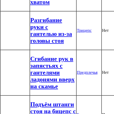
хватом
Разгибание
руки с
Трицепс
Нет
гантелью из-за
головы стоя
Сгибание рук в
запястьях с
гантелями
Предплечья
Нет
ладонями вверх
на скамье
Подъём штанги
стоя на бицепс с