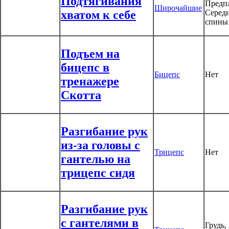
Подтягивания
Предпл
Широчайшие
хватом к себе
Серед
спины
Подъем на
бицепс в
Бицепс
Нет
тренажере
Скотта
Разгибание рук
из-за головы с
Трицепс
Нет
гантелью на
трицепс сидя
Разгибание рук
с гантелями в
Грудь,