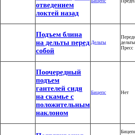
Бицепс
Предп
отведением
локтей назад
Подъем блина
Перед
на дельты перед
Дельты
дельты
Пресс
собой
Поочередный
подъем
гантелей сидя
Бицепс
Нет
на скамье с
положительным
наклоном
Бицепс