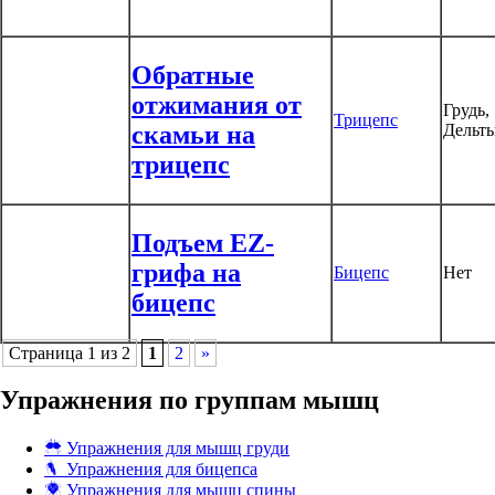
Обратные
отжимания от
Грудь,
Трицепс
скамьи на
Дельт
трицепс
Подъем EZ-
грифа на
Бицепс
Нет
бицепс
Страница 1 из 2
1
2
»
Упражнения по группам мышц
Упражнения для мышц груди
Упражнения для бицепса
Упражнения для мышц спины