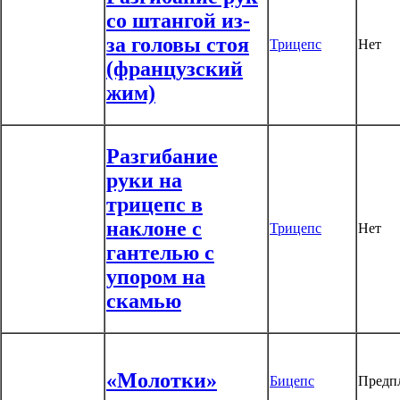
со штангой из-
за головы стоя
Трицепс
Нет
(французский
жим)
Разгибание
руки на
трицепс в
наклоне с
Трицепс
Нет
гантелью с
упором на
скамью
«Молотки»
Бицепс
Предп