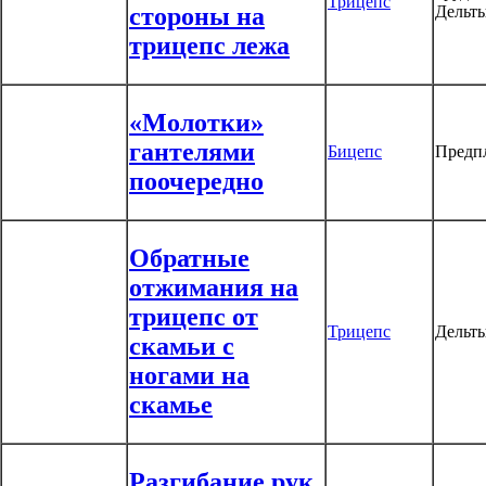
Трицепс
стороны на
Дельт
трицепс лежа
«Молотки»
гантелями
Бицепс
Предп
поочередно
Обратные
отжимания на
трицепс от
Трицепс
Дельт
скамьи с
ногами на
скамье
Разгибание рук