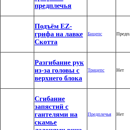
предплечья
Подъём EZ-
грифа на лавке
Бицепс
Предп
Скотта
Разгибание рук
из-за головы с
Трицепс
Нет
верхнего блока
Сгибание
запястий с
гантелями на
Предплечья
Нет
скамье
ладонями вниз