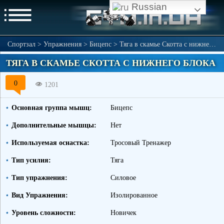
Russian
Спортзал
>
Упражнения
>
Бицепс
>
Тяга в скамье Скотта с нижнего блока
ТЯГА В СКАМЬЕ СКОТТА С НИЖНЕГО БЛОКА
0
1201
Основная группа мышц:
Бицепс
Дополнительные мышцы:
Нет
Используемая оснастка:
Тросовый Тренажер
Тип усилия:
Тяга
Тип упражнения:
Силовое
Вид Упражнения:
Изолированное
Уровень сложности:
Новичек