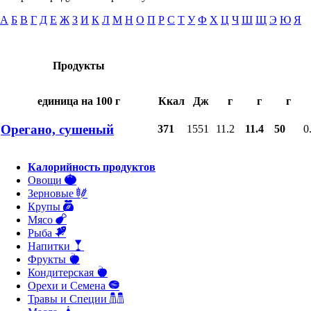
А
Б
В
Г
Д
Е
Ж
З
И
К
Л
М
Н
О
П
Р
С
Т
У
Ф
Х
Ц
Ч
Ш
Щ
Э
Ю
Я
Продукты
единица на 100 г
Ккал
Дж
г
г
г
Орегано, сушеный
371
1551
11.2
11.4
50
0
Калорийность продуктов
Овощи
Зерновые
Крупы
Мясо
Рыба
Напитки
Фрукты
Кондитерская
Орехи и Семена
Травы и Специи