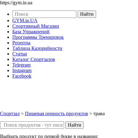
https://gym.in.ua
GYM.in.UA
Спортивный Магазин
База Упражнений
Программы Тренировок
Рецепты
Таблица Калорийности
Статьи
Каталог Спортзалов
Telegram
Instagram
Facebook
Спортзал
>
Пищевая ценность продуктов
>
трава
Выбрать продукт по первой букве в названии: