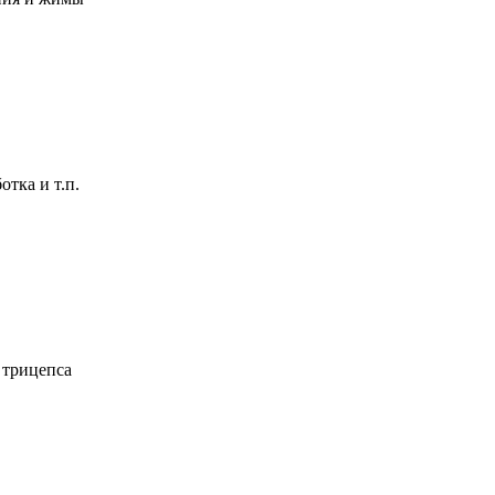
тка и т.п.
 трицепса