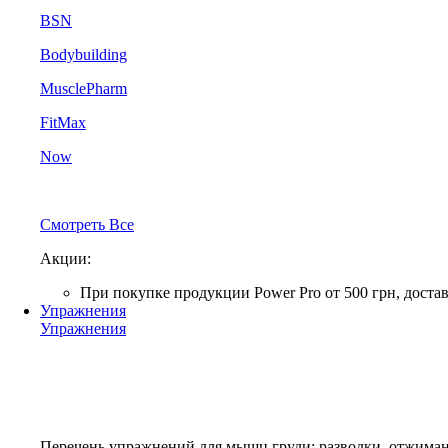
BSN
Bodybuilding
MusclePharm
FitMax
Now
Смотреть Все
Акции:
При покупке продукции Power Pro от 500 грн, до
Упражнения
Упражнения
Перечень упражнений для мышц груди: разводки, отжима