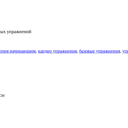
азных упражнений
ения начинающим
,
кардио упражнения
,
базовые упражнения
,
уп
ссы