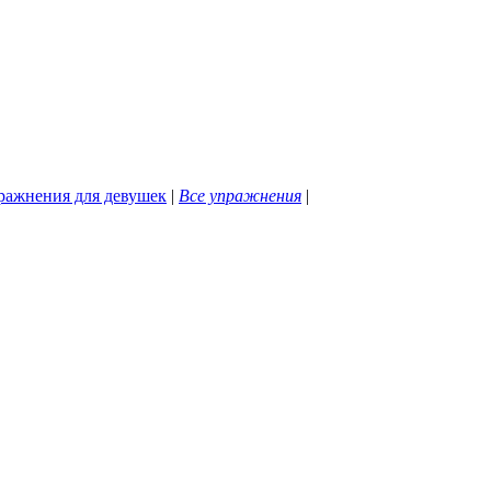
ражнения для девушек
|
Все упражнения
|