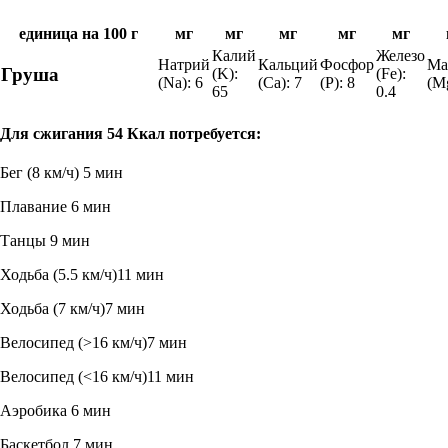
единица на 100 г
мг
мг
мг
мг
мг
Калий
Железо
Натрий
Кальций
Фосфор
Ма
Груша
(K):
(Fe):
(Na):
6
(Ca):
7
(P):
8
(M
65
0.4
Для сжигания
54
Ккал потребуется:
Бег (8 км/ч)
5 мин
Плавание
6 мин
Танцы
9 мин
Ходьба (5.5 км/ч)
11 мин
Ходьба (7 км/ч)
7 мин
Велосипед (>16 км/ч)
7 мин
Велосипед (<16 км/ч)
11 мин
Аэробика
6 мин
Баскетбол
7 мин