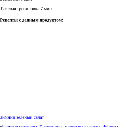
Тяжелая тренировка
7 мин
Рецепты с данным продуктом:
Зимний зеленый салат
:
быстрые углеводы
,
Г
,
клетчатка
,
простые углеводы
,
Фрукты