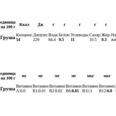
единица
Ккал
Дж
г
г
г
г
г
на 100 г
Калории:
Джоули:
Вода:
Белок:
Углеводы:
Сахар:
Жир:
На
Груша
54
229
84.4
0.5
11
10.5
0.3
жи
единица
мг
мг
мг
мг
мкг
мкг
на 100 г
Витамин
Витамин
Витамин
Витамин
Витамин
Витамин
Груша
A:
0.0
B1:
0.01
B2:
0.02
B6:
0.01
B11:
1
B12:
0.0