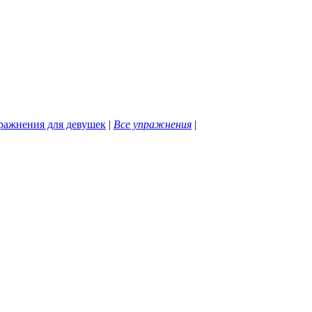
ражнения для девушек
|
Все упражнения
|