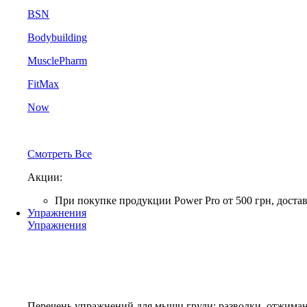
BSN
Bodybuilding
MusclePharm
FitMax
Now
Смотреть Все
Акции:
При покупке продукции Power Pro от 500 грн, до
Упражнения
Упражнения
Перечень упражнений для мышц груди: разводки, отжима