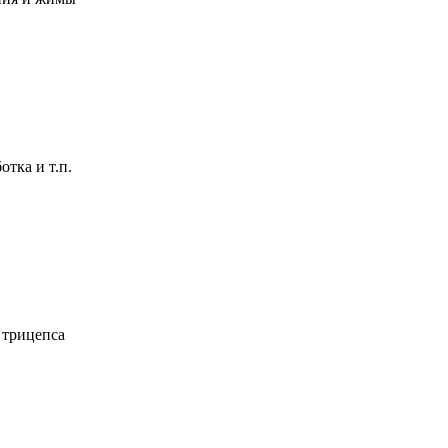
тка и т.п.
 трицепса