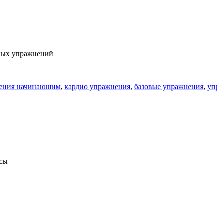
азных упражнений
ения начинающим
,
кардио упражнения
,
базовые упражнения
,
уп
ссы