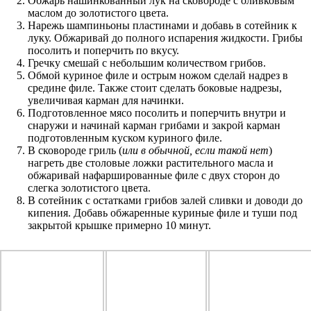
Обжарь нашинкованный лук на сковороде с оливковым
маслом до золотистого цвета.
Нарежь шампиньоны пластинами и добавь в сотейник к
луку. Обжаривай до полного испарения жидкости. Грибы
посолить и поперчить по вкусу.
Гречку смешай с небольшим количеством грибов.
Обмой куриное филе и острым ножом сделай надрез в
средине филе. Также стоит сделать боковые надрезы,
увеличивая карман для начинки.
Подготовленное мясо посолить и поперчить внутри и
снаружи и начинай карман грибами и закрой карман
подготовленным куском куриного филе.
В сковороде гриль (
или в обычной, если такой нет
)
нагреть две столовые ложки растительного масла и
обжаривай нафаршированные филе с двух сторон до
слегка золотистого цвета.
В сотейник с остатками грибов залей сливки и доводи до
кипения. Добавь обжаренные куриные филе и туши под
закрытой крышке примерно 10 минут.