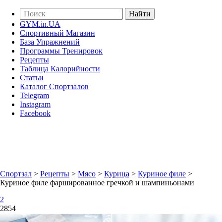
GYM.in.UA
Спортивный Магазин
База Упражнений
Программы Тренировок
Рецепты
Таблица Калорийности
Статьи
Каталог Спортзалов
Telegram
Instagram
Facebook
Спортзал
>
Рецепты
>
Мясо
>
Курица
>
Куриное филе
>
Куриное филе фаршированное гречкой и шампиньонами
2
2854