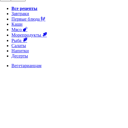
Все рецепты
Завтраки
Первые блюда
Каши
Мясо
Морепродукты
Рыба
Салаты
Напитки
Десерты
Вегетарианцам