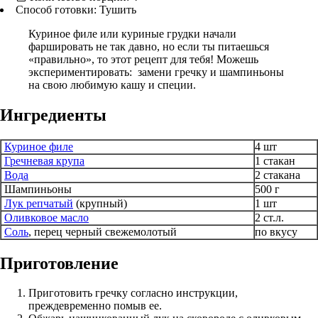
Способ готовки:
Тушить
Куриное филе или куриные грудки начали
фаршировать не так давно, но если ты питаешься
«правильно», то этот рецепт для тебя! Можешь
экспериментировать: замени гречку и шампиньоны
на свою любимую кашу и специи.
Ингредиенты
Куриное филе
4 шт
Гречневая крупа
1 стакан
Вода
2 стакана
Шампиньоны
500 г
Лук репчатый
(крупный)
1 шт
Оливковое масло
2 ст.л.
Соль
, перец черный свежемолотый
по вкусу
Приготовление
Приготовить гречку согласно инструкции,
преждевременно помыв ее.