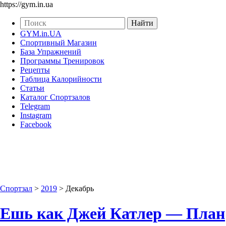
https://gym.in.ua
GYM.in.UA
Спортивный Магазин
База Упражнений
Программы Тренировок
Рецепты
Таблица Калорийности
Статьи
Каталог Спортзалов
Telegram
Instagram
Facebook
Спортзал
>
2019
>
Декабрь
Ешь как Джей Катлер — План