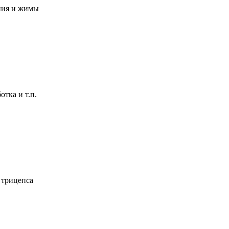
ния и жимы
тка и т.п.
 трицепса