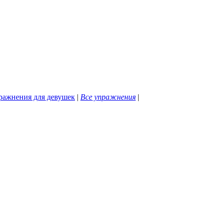
ражнения для девушек
|
Все упражнения
|