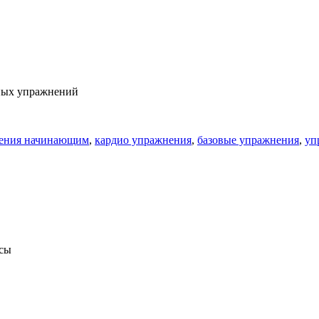
азных упражнений
ения начинающим
,
кардио упражнения
,
базовые упражнения
,
уп
ссы