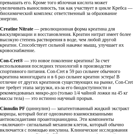
превышать его. Кроме того яблочная кислота может
увеличивать выносливость, так как участвует в цикле Кребса —
биохимический комплекс ответственный за образование
энергии.
Creatine Nitrate
— революционная форма креатина для
васкуляризации и восстановления. Креатин нитрат имеет более
высокую степень растворения в воде, чем любой другой
креатин. Способствует сильной накачке мышц, улучшает их
кровоснабжение.
Con-Cret®
— это новое поколение креатина! За счет
использования последних технологий в производстве
спортивного питания. Con-Cret в 59 раз сильнее обычного
креатина моногидрата и в 6 раз сильнее креатин эстера! В
отличие от других креатинов существующих на рынке, Con-Cret
не требует этапа загрузки, из-за его биодоступности и
рекомендованых микро-доз (только 1/4 чайной ложки на 45 кг
массы тела) — это истинно научный прорыв.
Cinnulin PF
(циннулин) — запатентованный жидкий экстракт
корицы, который богат однозначно взаимосвязанными
антиоксидантами проантоцианидина. Эти компоненты
«включают» сигнальный механизм клеток, который обычно
включается с помощью инсулина. Клинические исследования