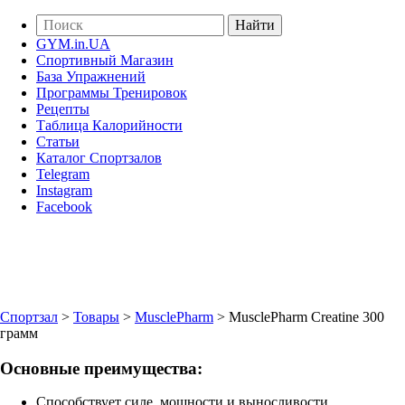
GYM.in.UA
Спортивный Магазин
База Упражнений
Программы Тренировок
Рецепты
Таблица Калорийности
Статьи
Каталог Спортзалов
Telegram
Instagram
Facebook
Спортзал
>
Товары
>
MusclePharm
>
MusclePharm Creatine 300
грамм
Основные преимущества:
Способствует силе, мощности и выносливости